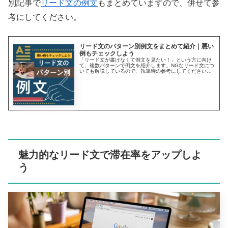
別記事で
リード文の例文
もまとめていますので、併せて参
考にしてください。
リード文のパターン別例文をまとめて紹介｜悪い
例もチェックしよう
「リード文が書けなくて例文を見たい！」という方に向け
て、複数パターンで例文を紹介します。NGなリード文につ
いても解説しているので、執筆時の参考にしてください。
魅力的なリード文が書けるようになれば、読者を本文へと
スムーズに誘導して、アクセスアップにも収益アップにも
繋がります。
魅力的なリード文で滞在率をアップしよ
う