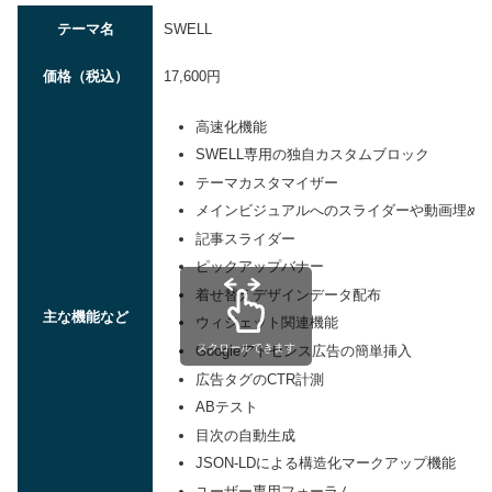
テーマ名
SWELL
価格（税込）
17,600円
高速化機能
SWELL専用の独自カスタムブロック
テーマカスタマイザー
メインビジュアルへのスライダーや動画埋め
記事スライダー
ピックアップバナー
着せ替えデザインデータ配布
主な機能など
ウィジェット関連機能
スクロールできます
Googleアドセンス広告の簡単挿入
広告タグのCTR計測
ABテスト
目次の自動生成
JSON-LDによる構造化マークアップ機能
ユーザー専用フォーラム