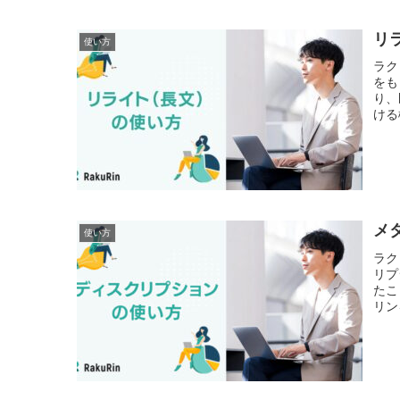
リ
使い方
ラク
をも
り、
ける
メ
使い方
ラク
リプ
たこ
リン