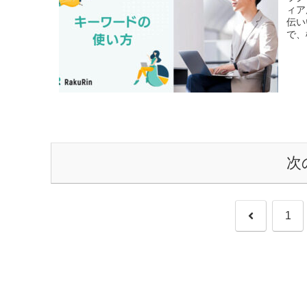
ィア
伝い
で、
次
前
1
へ