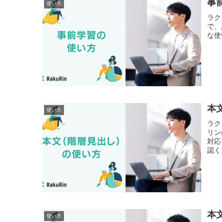
事
使い方
ラク
で、
な使
本
使い方
ラク
リン
対応
認く
本
使い方