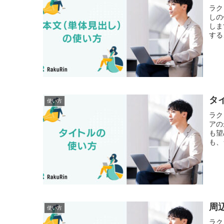
ラク
しの
しま
する
タ
使い方
ラク
アの
も望
も、
周
使い方
ラク