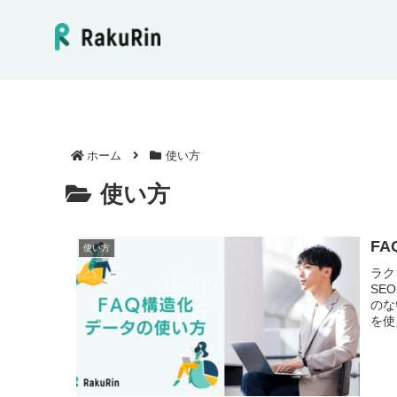
ホーム
使い方
使い方
F
使い方
ラク
SE
のな
を使