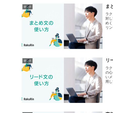
ま
使い方
ラク
対し
めく
リン
リ
使い方
ラク
の心
いメ
用し